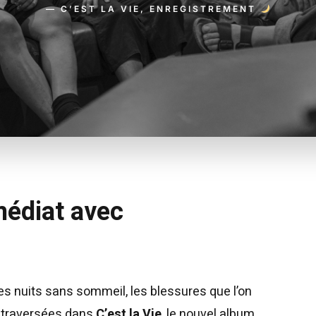
— C’EST LA VIE, ENREGISTREMENT
édiat avec
 les nuits sans sommeil, les blessures que l’on
s traversées dans
C’est la Vie
, le nouvel album