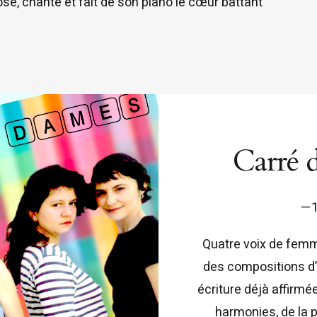
pose, chante et fait de son piano le cœur battant
Carré 
—1
Quatre voix de femm
des compositions d
écriture déjà affirmée
harmonies, de la 